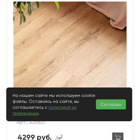
На нашем сайте мы используем cookie
Виниловый ламинат Vinilam Cork Premium 33951
файлы. Оставаясь на сайте, вы
Дуб Севилья
Согласен
соглашаетесь с
политикой их
применения
.
Арт.: 425821
4299 руб.
2
/м