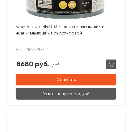
Ваши данные не будут переданы третьим
Ваши данные не будут переданы третьим
лицам
лицам
ОТПРАВИТЬ
Клей Vinilam BF60 13 кг для впитывающих и
невпитывающих поверхностей
Ваши данные не будут переданы третьим
Арт.: 1623907-1
лицам
8680 руб.
2
/м
Сравнить
Узнать цену со скидкой