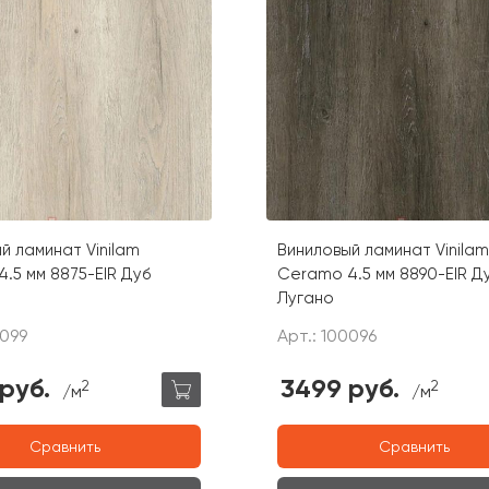
й ламинат Vinilam
Виниловый ламинат Vinilam
.5 мм 8875-EIR Дуб
Ceramo 4.5 мм 8890-EIR Д
Лугано
0099
Арт.: 100096
руб.
3499 руб.
2
2
/м
/м
Сравнить
Сравнить