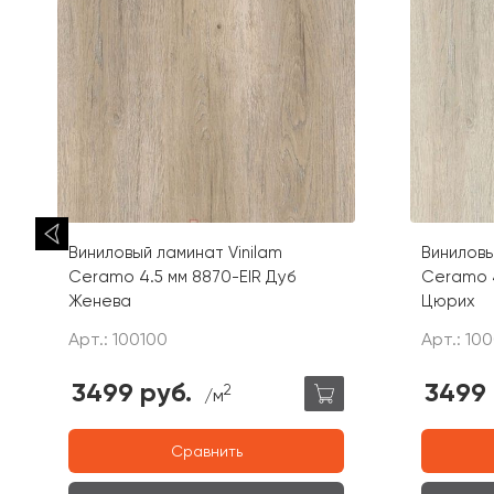
Виниловый ламинат Vinilam
Виниловы
Ceramo 4.5 мм 8870-EIR Дуб
Ceramo 4
Женева
Цюрих
Арт.: 100100
Арт.: 10
3499 руб.
3499 
2
/м
Сравнить