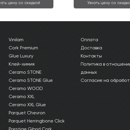
нать цену со скидкой
Узнать цену со скидк
Vinilam
Оплата
Cork Premium
Доставка
Glue Luxury
Контакты
Клей-химия
Политика в отношени
Ceramo STONE
данных
Ceramo STONE Glue
Согласие на обработ
Ceramo WOOD
Ceramo XXL
Ceramo XXL Glue
Parquet Chevron
Parquet Herringbone Click
Prestige Gibrid Cork