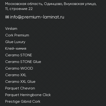
Ваши данные не будут переданы третьим
Ваши данные не будут переданы третьим
Московская область, Одинцово, Внуковская улица,
лицам
лицам
11, строение 22
info@premium-laminat.ru
ОТПРАВИТЬ
Vinilam
Cork Premium
Ваши данные не будут переданы третьим
лицам
Glue Luxury
Клей-химия
Ceramo STONE
Ceramo STONE Glue
Ceramo WOOD
Ceramo XXL
Ceramo XXL Glue
Parquet Chevron
Parquet Herringbone Click
Prestige Gibrid Cork