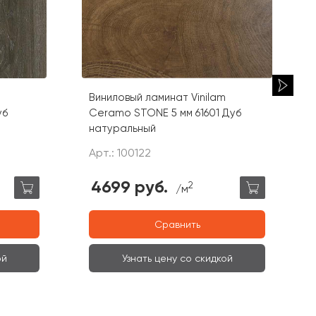
Виниловый ламинат Vinilam
уб
Ceramo STONE 5 мм 61601 Дуб
натуральный
Арт.: 100122
4699 руб.
2
/м
Сравнить
ой
Узнать цену со скидкой