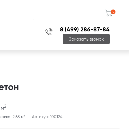
0
8 (499) 286-87-84
Заказать звонок
етон
2
/м
овке: 2.65 м²
Артикул: 100124