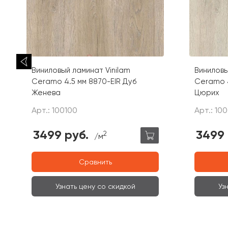
Виниловый ламинат Vinilam
Виниловы
Ceramo 4.5 мм 8870-EIR Дуб
Ceramo 4
Женева
Цюрих
Арт.: 100100
Арт.: 10
3499 руб.
3499 
2
/м
Сравнить
Узнать цену со скидкой
Уз