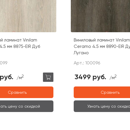
й ламинат Vinilam
Виниловый ламинат Vinilam
.5 мм 8875-EIR Дуб
Ceramo 4.5 мм 8890-EIR Д
Лугано
0099
Арт.: 100096
руб.
3499 руб.
2
2
/м
/м
Сравнить
Сравнить
нать цену со скидкой
Узнать цену со скидк