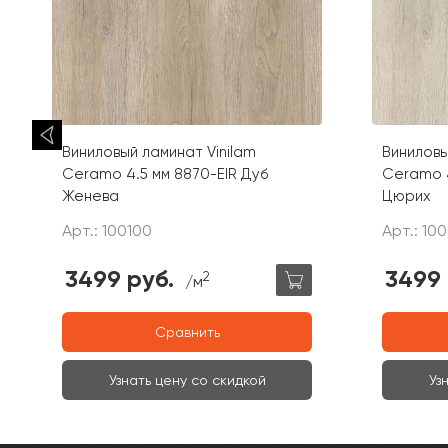
Виниловый ламинат Vinilam
Виниловы
Ceramo 4.5 мм 8870-EIR Дуб
Ceramo 4
Женева
Цюрих
Арт.: 100100
Арт.: 10
3499 руб.
3499 
2
/м
Сравнить
Узнать цену со скидкой
Уз