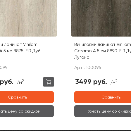
й ламинат Vinilam
Виниловый ламинат Vinilam
.5 мм 8875-EIR Дуб
Ceramo 4.5 мм 8890-EIR Д
Лугано
0099
Арт.: 100096
руб.
3499 руб.
2
2
/м
/м
Сравнить
Сравнить
нать цену со скидкой
Узнать цену со скидк