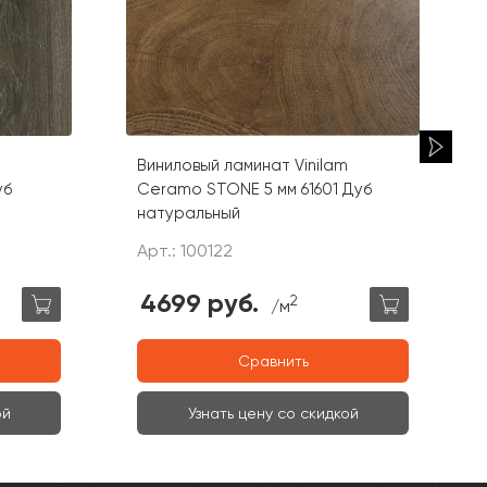
Виниловый ламинат Vinilam
уб
Ceramo STONE 5 мм 61601 Дуб
натуральный
Арт.: 100122
4699 руб.
2
/м
Сравнить
ой
Узнать цену со скидкой